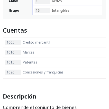
Clase
1
Activo
Grupo
16
Intangibles
Cuentas
1605
Crédito mercantil
1610
Marcas
1615
Patentes
1620
Concesiones y franquicias
1625
Derechos
1630
Know how
Descripción
1635
Licencias
Comprende el conjunto de bienes