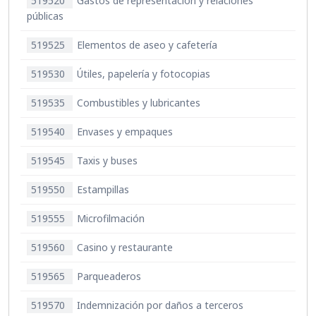
519520
Gastos de representación y relaciones
públicas
519525
Elementos de aseo y cafetería
519530
Útiles, papelería y fotocopias
519535
Combustibles y lubricantes
519540
Envases y empaques
519545
Taxis y buses
519550
Estampillas
519555
Microfilmación
519560
Casino y restaurante
519565
Parqueaderos
519570
Indemnización por daños a terceros