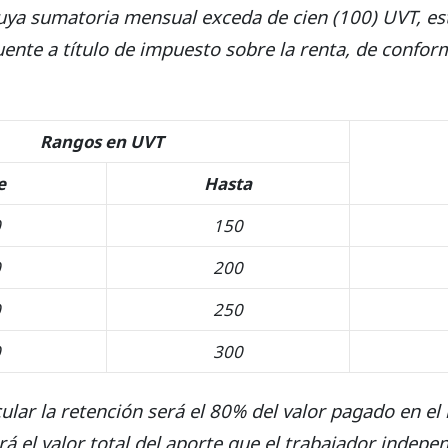
 cuya sumatoria mensual exceda de cien (100) UVT, es
uente a título de impuesto sobre la renta, de confor
Rangos en UVT
e
Hasta
0
150
0
200
0
250
0
300
ular la retención será el 80% del valor pagado en el
á el valor total del aporte que el trabajador indepe