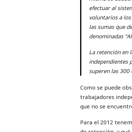
efectuar al siste
voluntarios a lo
las sumas que des
denominadas "Ah
La retención en l
independientes p
superen las 300 
Como se puede obser
trabajadores indepe
que no se encuentre
Para el 2012 tenemo
de retención, y qué