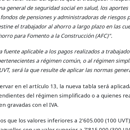
ma general de seguridad social en salud, los aportes 
s fondos de pensiones y administradoras de riesgos p
tine el trabajador al ahorro a largo plazo en las cu
orro para Fomento a la Construcción (AFC)".
a fuente aplicable a los pagos realizados a trabajado
ertenecientes a régimen común, o al régimen simpl
UVT, será la que resulte de aplicar las normas genera
var en el artículo 13, la nueva tabla será aplicada
ndientes del régimen simplificado o a quienes re
n gravadas con el IVA.
s que los valores inferiores a 2'605.000 (100 UVT)
 aquellos con un valor superior a 7'815.000 (300 U