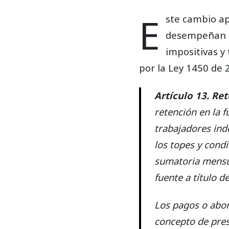
E
ste cambio ap
desempeñan c
impositivas y
por la Ley 1450 de
Artículo 13. R
retención en la f
trabajadores ind
los topes y cond
sumatoria mensua
fuente a título d
Los pagos o abon
concepto de pres