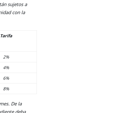
tán sujetos a
midad con la
Tarifa
2%
4%
6%
8%
 mes. De la
ndiente deba