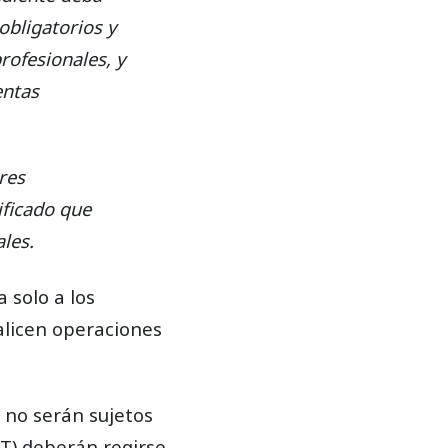
obligatorios y
rofesionales, y
entas
res
ificado que
les.
 solo a los
alicen operaciones
 no serán sujetos
VT) deberán regirse