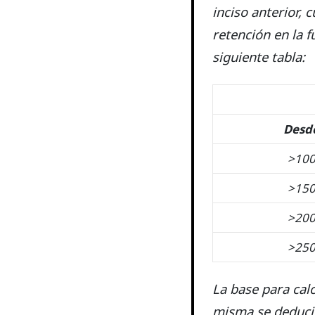
inciso anterior,
retención en la f
siguiente tabla:
Desd
>10
>15
>20
>25
La base para calc
misma se deducir