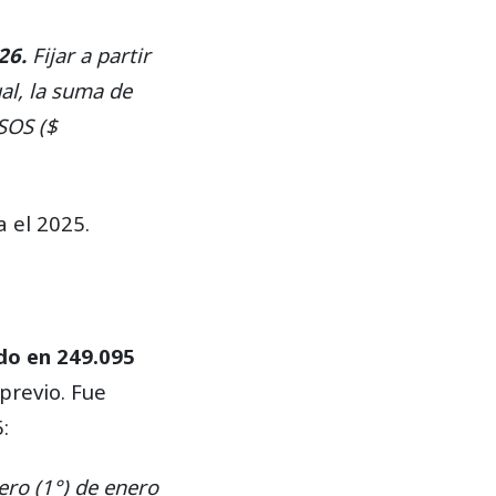
26.
Fijar a partir
al, la suma de
OS ($
a el 2025.
ido en 249.095
previo. Fue
:
mero (1°) de enero