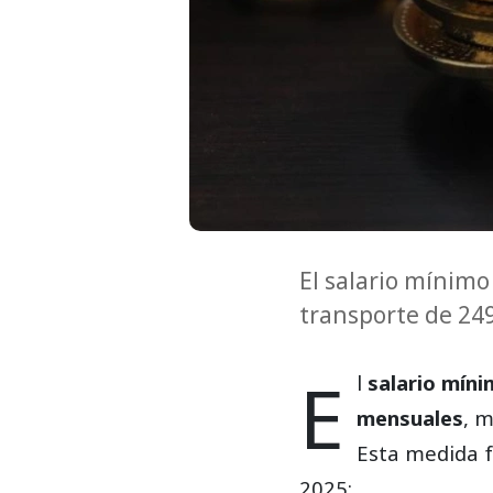
El salario mínimo
transporte de 24
E
l
salario míni
mensuales
, 
Esta medida f
2025: