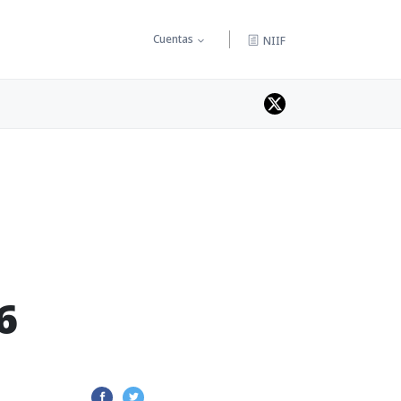
Cuentas
NIIF
6