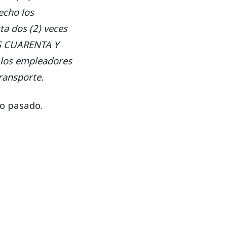
recho los
ta dos (2) veces
OS CUARENTA Y
los empleadores
transporte.
ño pasado.