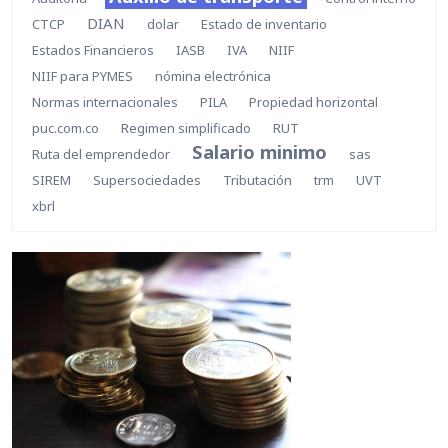
DIAN
CTCP
dolar
Estado de inventario
Estados Financieros
IASB
IVA
NIIF
NIIF para PYMES
nómina electrónica
Normas internacionales
PILA
Propiedad horizontal
puc.com.co
Regimen simplificado
RUT
Salario minimo
Ruta del emprendedor
sas
SIREM
Supersociedades
Tributación
trm
UVT
xbrl