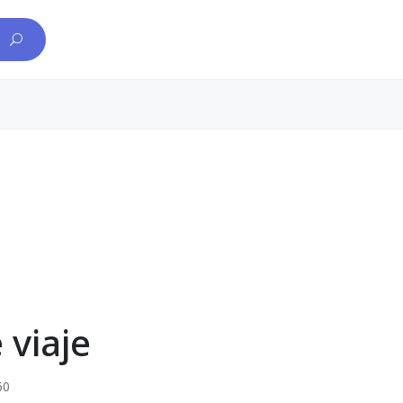
 viaje
60