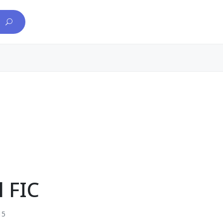
l FIC
15