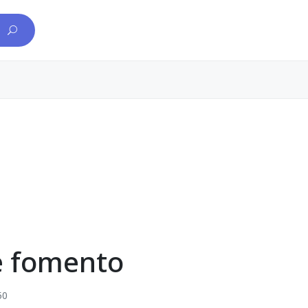
e fomento
50