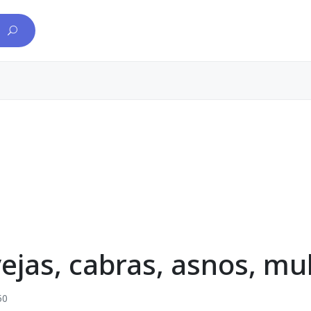
vejas, cabras, asnos, m
50