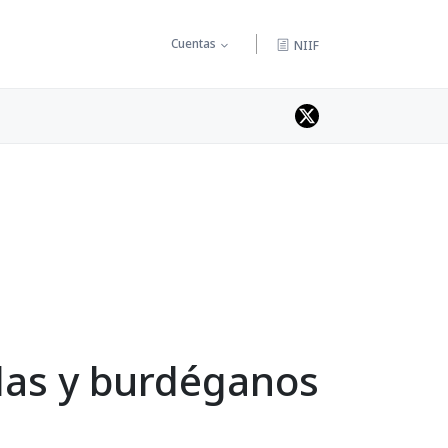
Cuentas
NIIF
ulas y burdéganos