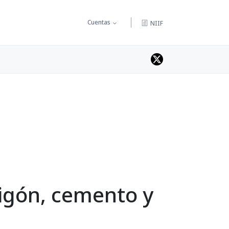
Cuentas
NIIF
igón, cemento y