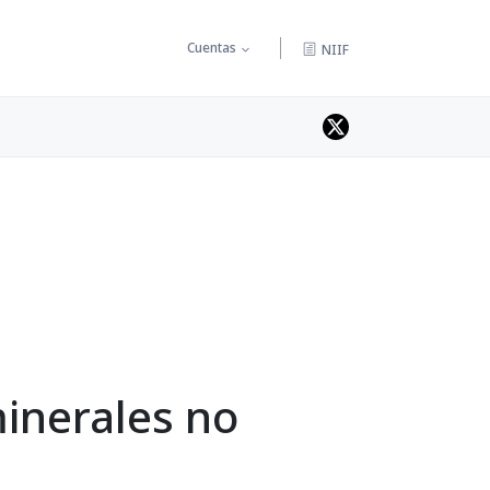
Cuentas
NIIF
inerales no