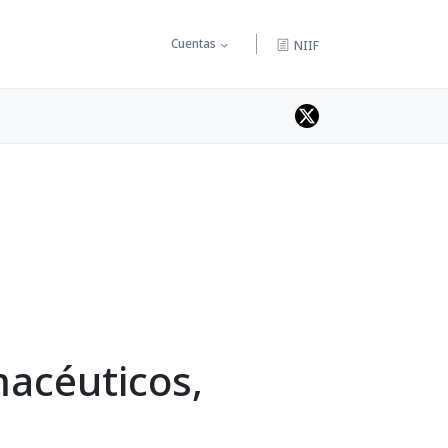
Cuentas
NIIF
macéuticos,