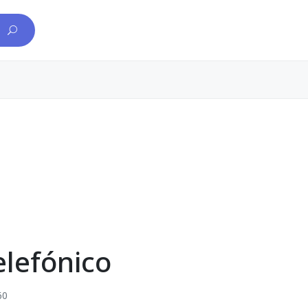
elefónico
60