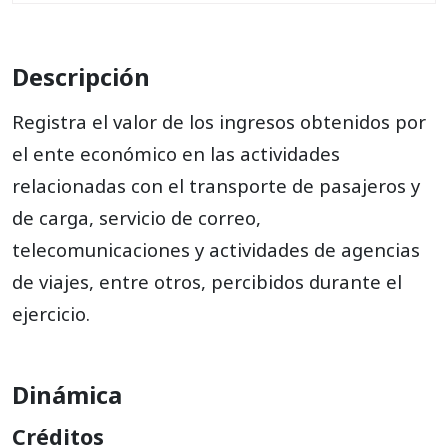
414525
Servicio de transporte por tuberías
414530
Manipulación de carga
Descripción
414535
Almacenamiento y depósito
Registra el valor de los ingresos obtenidos por
414540
Servicios complementarios para el transporte
el ente económico en las actividades
relacionadas con el transporte de pasajeros y
414545
Agencias de viaje
de carga, servicio de correo,
414550
Otras agencias de transporte
telecomunicaciones y actividades de agencias
414555
Servicio postal y de correo
de viajes, entre otros, percibidos durante el
414560
Servicio telefónico
ejercicio.
414565
Servicio de telégrafo
414570
Servicio de transmisión de datos
Dinámica
414575
Servicio de radio y televisión por cable
Créditos