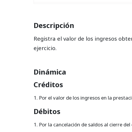
416525
Actividades veterinarias
416530
Actividades de servicios sociales
Descripción
416595
Actividades conexas
Registra el valor de los ingresos obt
416599
Ajustes por inflación
ejercicio.
Dinámica
Créditos
Por el valor de los ingresos en la prestaci
Débitos
Por la cancelación de saldos al cierre del 