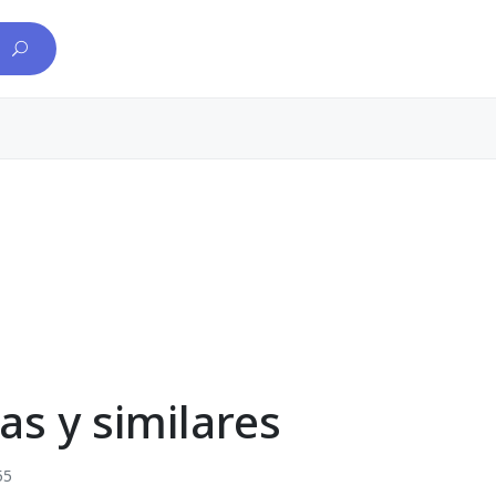
s y similares
55