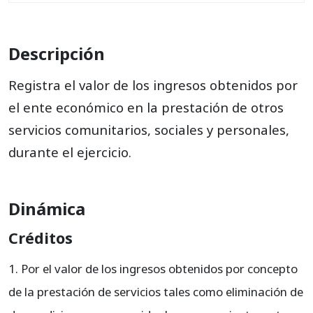
417025
Actividad de radio y televisión
417030
Actividad teatral, musical y artística
Descripción
417035
Grabación y producción de discos
Registra el valor de los ingresos obtenidos por
417040
Entretenimiento y esparcimiento
el ente económico en la prestación de otros
servicios comunitarios, sociales y personales,
417045
Agencias de noticias
durante el ejercicio.
417050
Lavanderías y similares
417055
Peluquerías y similares
Dinámica
417060
Servicios funerarios
Créditos
417065
Zonas francas
Por el valor de los ingresos obtenidos por concepto
417095
Actividades conexas
de la prestación de servicios tales como eliminación de
417099
Ajustes por inflación