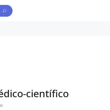
dico-científico
30