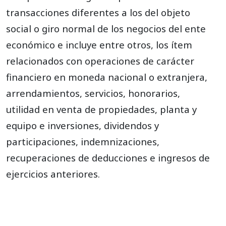
4235
Servicios
transacciones diferentes a los del objeto
social o giro normal de los negocios del ente
4240
Utilidad en venta de inversiones
económico e incluye entre otros, los ítem
4245
Utilidad en venta de propiedades, planta y equipo
relacionados con operaciones de carácter
4248
Utilidad en venta de otros bienes
financiero en moneda nacional o extranjera,
4250
Recuperaciones
arrendamientos, servicios, honorarios,
utilidad en venta de propiedades, planta y
4255
Indemnizaciones
equipo e inversiones, dividendos y
4260
Participaciones en concesiones
participaciones, indemnizaciones,
4265
Ingresos de ejercicios anteriores
recuperaciones de deducciones e ingresos de
4275
Devoluciones en otras ventas (DB)
ejercicios anteriores.
4295
Diversos