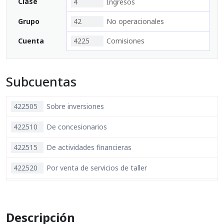
Clase
4
Ingresos
Grupo
42
No operacionales
Cuenta
4225
Comisiones
Subcuentas
422505
Sobre inversiones
422510
De concesionarios
422515
De actividades financieras
422520
Por venta de servicios de taller
422525
Por venta de seguros
422530
Por ingresos para terceros
Descripción