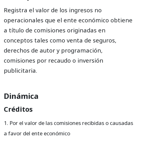
422535
Por distribución de películas
Registra el valor de los ingresos no
422540
Derechos de autor
operacionales que el ente económico obtiene
a título de comisiones originadas en
422545
Derechos de programación
conceptos tales como venta de seguros,
422599
Ajustes por inflación
derechos de autor y programación,
comisiones por recaudo o inversión
publicitaria.
Dinámica
Créditos
Por el valor de las comisiones recibidas o causadas
a favor del ente económico