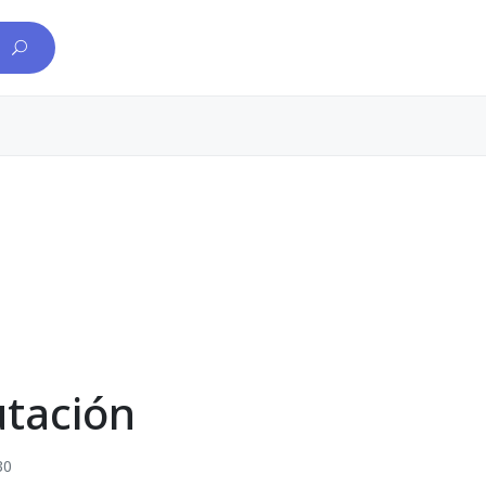
tación
30