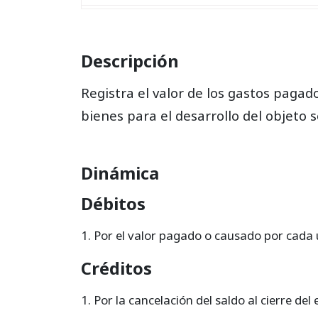
522025
Equipo de computación y comunicació
522030
Equipo médico-científico
Descripción
522035
Equipo de hoteles y restaurantes
Registra el valor de los gastos paga
522040
Flota y equipo de transporte
bienes para el desarrollo del objeto s
522045
Flota y equipo fluvial y/o marítimo
522050
Flota y equipo aéreo
Dinámica
522055
Flota y equipo férreo
Débitos
522060
Acueductos, plantas y redes
Por el valor pagado o causado por cada 
522065
Aeródromos
Créditos
522070
Semovientes
Por la cancelación del saldo al cierre del e
522095
Otros