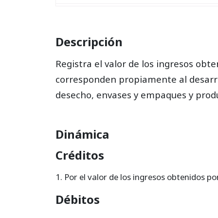
420525
Excedentes de exportación
420530
Envases y empaques
Descripción
420535
Productos agrícolas
Registra el valor de los ingresos obt
420540
De propaganda
corresponden propiamente al desarro
desecho, envases y empaques y prod
420545
Productos en remate
420550
Combustibles y lubricantes
Dinámica
420599
Ajustes por inflación
Créditos
Por el valor de los ingresos obtenidos po
Débitos